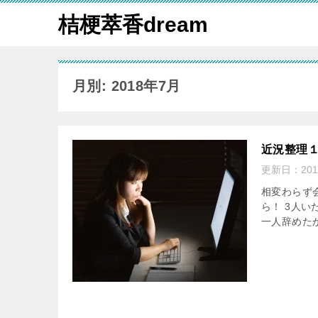
桔梗萃香dream
月別: 2018年7月
近況整理
更新日：
20
相変わらず
ら！ 3人
一人辞めた