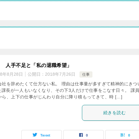
１ 人手不足と「私の退職希望」
18年8月28日
公開日：
2018年7月26日
仕事
会社を辞めたくて仕方ない私。 理由は仕事量が多すぎて精神的にきつ
いた課長が一人もいなくなり、その下3人だけで仕事をこなす日々。 課
から、上下の仕事がじんわり自分に降り積もってきて、時 […]
続きを読む
Tweet
0
0